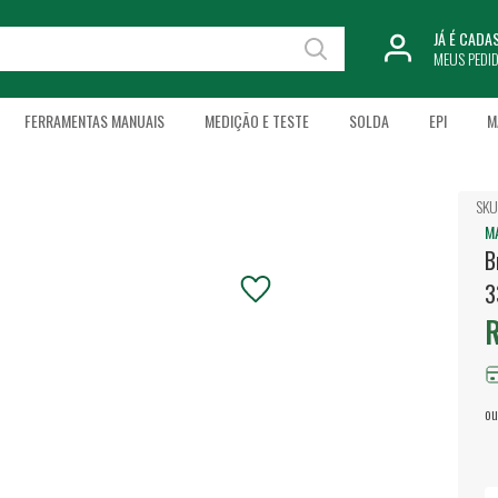
JÁ É CAD
MEUS PEDI
FERRAMENTAS MANUAIS
MEDIÇÃO E TESTE
SOLDA
EPI
M
SKU
M
B
3
R
ou