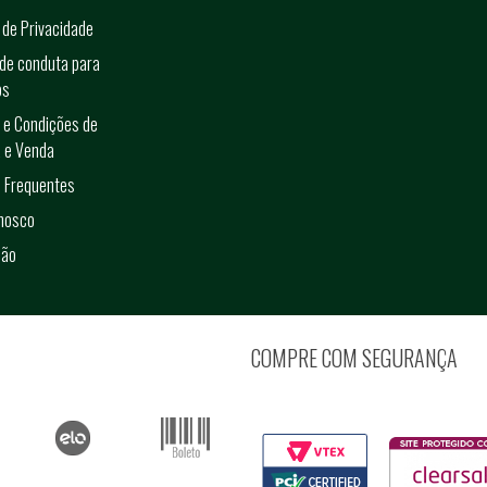
a de Privacidade
de conduta para
os
 e Condições de
 e Venda
 Frequentes
onosco
ção
COMPRE COM SEGURANÇA