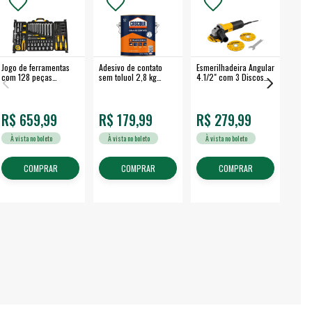
Jogo de ferramentas
Adesivo de contato
Esmerilhadeira Angular
Máqui
com 128 peças
sem toluol 2,8 kg
4.1/2" com 3 Discos
Airle
embalagem fechada -
CASCOLA
650 W EAV 650 -
350B
VONDER
VONDER
R$ 659,99
R$ 179,99
R$ 279,99
R$
À vista no boleto
À vista no boleto
À vista no boleto
À v
COMPRAR
COMPRAR
COMPRAR