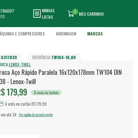
MINHAS
ASTRADO?
0
MEU CARRINHO
DOS
LISTAS
ÁQUINAS E COMPRESSORES
JARDINAGEM
MARCAS
:
6317839
REFERÊNCIA:
TW104-16,00
ARCA:
LENOX-TWILL
roca Aço Rápido Paralela 16x120x178mm TW104 DIN
38 - Lenox-Twill
$ 179,99
À vista no boleto
À vista no cartão R$ 179,99
 em até
3X
Ver opções de parcelamento