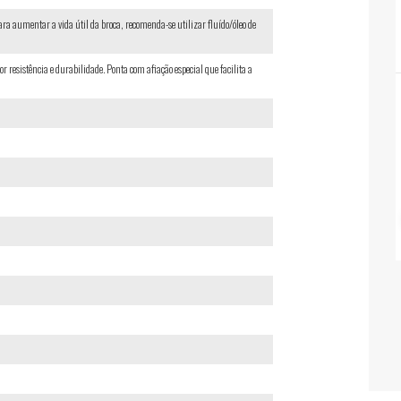
Para aumentar a vida útil da broca, recomenda-se utilizar fluído/óleo de
resistência e durabilidade. Ponta com afiação especial que facilita a