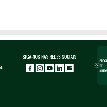
SIGA-NOS NAS REDES SOCIAIS
PRECI
DE
 do
icon-facebook
icon-social02
icon-social03
AJUD