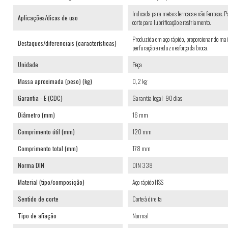
Indicada para metais ferrosos e não ferrosos. 
Aplicações/dicas de uso
corte para lubrificação e resfriamento.
Produzida em aço rápido, proporcionando maior 
Destaques/diferenciais (características)
perfuração e reduz o esforço da broca.
Unidade
Peça
Massa aproximada (peso) (kg)
0,2 kg
Garantia - E (CDC)
Garantia legal: 90 dias
Diâmetro (mm)
16 mm
Comprimento útil (mm)
120 mm
Comprimento total (mm)
178 mm
Norma DIN
DIN 338
Material (tipo/composição)
Aço rápido HSS
Sentido de corte
Corte à direita
Tipo de afiação
Normal