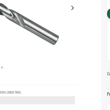
C
 TW104, LENOX-TWILL
P