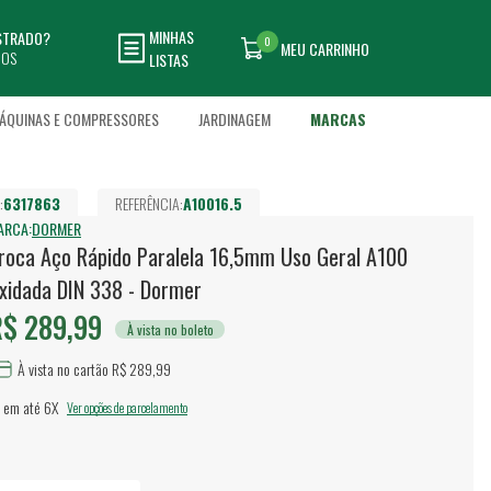
MINHAS
ASTRADO?
0
MEU CARRINHO
DOS
LISTAS
ÁQUINAS E COMPRESSORES
JARDINAGEM
MARCAS
:
6317863
REFERÊNCIA:
A10016.5
ARCA:
DORMER
roca Aço Rápido Paralela 16,5mm Uso Geral A100
xidada DIN 338 - Dormer
$ 289,99
À vista no boleto
À vista no cartão R$ 289,99
 em até
6X
Ver opções de parcelamento