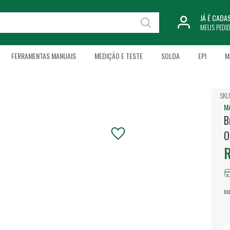
JÁ É CAD
MEUS PEDI
FERRAMENTAS MANUAIS
MEDIÇÃO E TESTE
SOLDA
EPI
M
SKU
M
B
O
R
ou