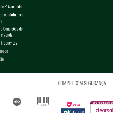
a de Privacidade
de conduta para
os
 e Condições de
 e Venda
 Frequentes
onosco
ção
COMPRE COM SEGURANÇA