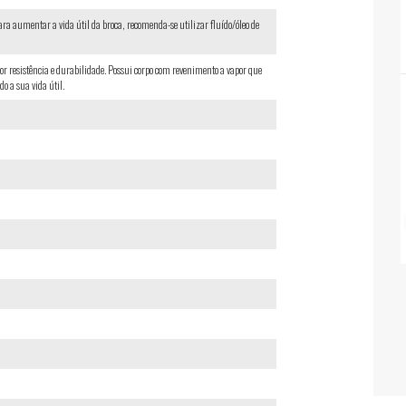
Para aumentar a vida útil da broca, recomenda-se utilizar fluído/óleo de
r resistência e durabilidade. Possui corpo com revenimento a vapor que
o a sua vida útil.