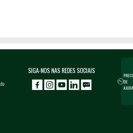
SIGA-NOS NAS REDES SOCIAIS
PRECI
DE
 do
icon-facebook
icon-social02
icon-social03
AJUD