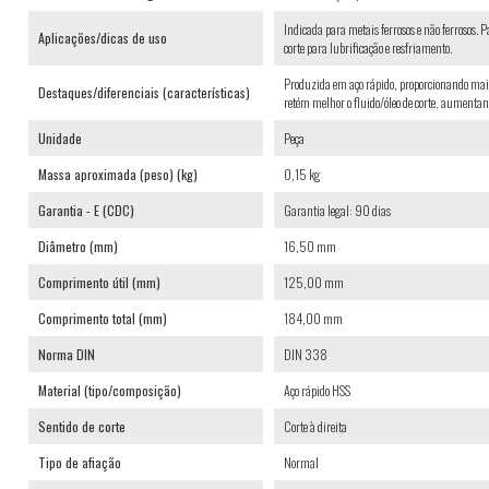
Indicada para metais ferrosos e não ferrosos. 
Aplicações/dicas de uso
corte para lubrificação e resfriamento.
Produzida em aço rápido, proporcionando maio
Destaques/diferenciais (características)
retém melhor o fluido/óleo de corte, aumentand
Unidade
Peça
Massa aproximada (peso) (kg)
0,15 kg
Garantia - E (CDC)
Garantia legal: 90 dias
Diâmetro (mm)
16,50 mm
Comprimento útil (mm)
125,00 mm
Comprimento total (mm)
184,00 mm
Norma DIN
DIN 338
Material (tipo/composição)
Aço rápido HSS
Sentido de corte
Corte à direita
Tipo de afiação
Normal