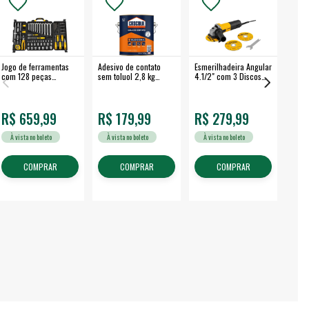
Jogo de ferramentas
Adesivo de contato
Esmerilhadeira Angular
Máqui
com 128 peças
sem toluol 2,8 kg
4.1/2" com 3 Discos
Airle
embalagem fechada -
CASCOLA
650 W EAV 650 -
350B
VONDER
VONDER
R$ 659,99
R$ 179,99
R$ 279,99
R$
À vista no boleto
À vista no boleto
À vista no boleto
À v
COMPRAR
COMPRAR
COMPRAR