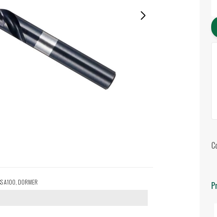
C
 HSS A100, DORMER
P