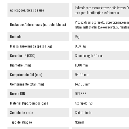
Indicada para metais ferrosos e não ferrosos. 
Aplicações/dicas de uso
corte para lubrificação e resfriamento.
Produzida em aço rápido, proporcionando maio
Destaques/diferenciais (características)
retém melhor o fluido/óleo de corte, aumentand
Unidade
Peça
Massa aproximada (peso) (kg)
0,071 kg
Garantia - E (CDC)
Garantia legal: 90 dias
Diâmetro (mm)
11,00 mm
Comprimento útil (mm)
94,00 mm
Comprimento total (mm)
142,00 mm
Norma DIN
DIN 338
Material (tipo/composição)
Aço rápido HSS
Sentido de corte
Corte à direita
Tipo de afiação
Normal