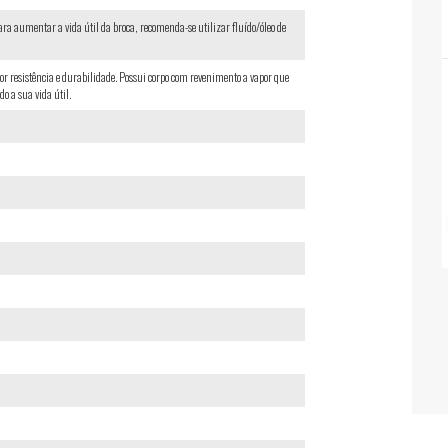
Para aumentar a vida útil da broca, recomenda-se utilizar fluído/óleo de
r resistência e durabilidade. Possui corpo com revenimento a vapor que
o a sua vida útil.