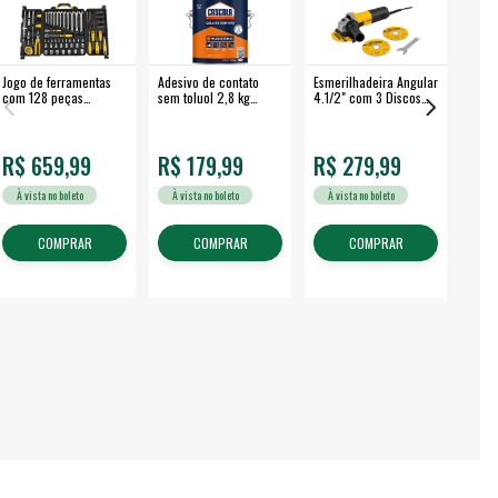
Jogo de ferramentas
Adesivo de contato
Esmerilhadeira Angular
Máqui
com 128 peças
sem toluol 2,8 kg
4.1/2" com 3 Discos
Airle
embalagem fechada -
CASCOLA
650 W EAV 650 -
350B
VONDER
VONDER
R$ 659,99
R$ 179,99
R$ 279,99
R$
À vista no boleto
À vista no boleto
À vista no boleto
À v
COMPRAR
COMPRAR
COMPRAR