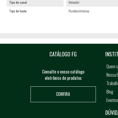
Tipo de canal
Helicoidal
Tipo de haste
Paralela/cilíndrica
CATÁLOGO FG
INSTI
Quem 
Consulte o nosso catálogo
Nossa E
eletrônico de produtos
Trabal
Blog
CONFIRA
Evento
DÚVID