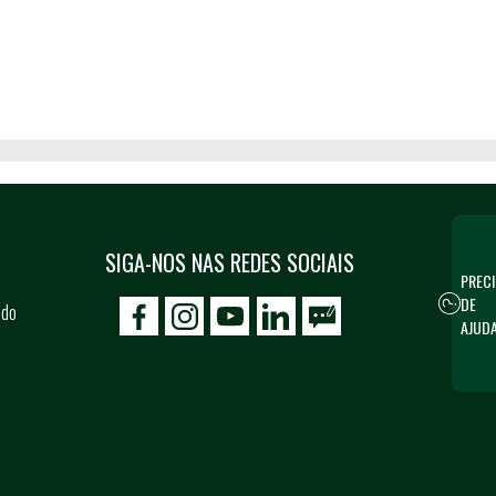
SIGA-NOS NAS REDES SOCIAIS
PRECI
DE
 do
icon-facebook
icon-social02
icon-social03
AJUD