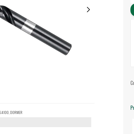
C
P
HSS A100, DORMER