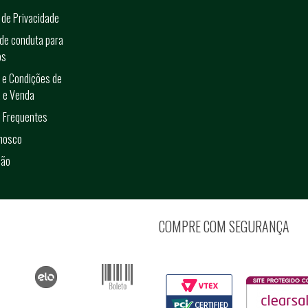
a de Privacidade
de conduta para
os
 e Condições de
 e Venda
 Frequentes
onosco
ção
COMPRE COM SEGURANÇA