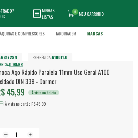
MINHAS
ASTRADO?
0
MEU CARRINHO
DOS
LISTAS
ÁQUINAS E COMPRESSORES
JARDINAGEM
MARCAS
:
6317294
REFERÊNCIA:
A10011.0
ARCA:
DORMER
roca Aço Rápido Paralela 11mm Uso Geral A100
xidada DIN 338 - Dormer
$ 45,99
À vista no boleto
À vista no cartão R$ 45,99