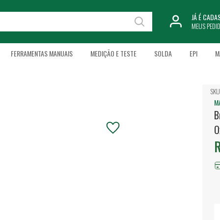
JÁ É CAD
MEUS PEDI
FERRAMENTAS MANUAIS
MEDIÇÃO E TESTE
SOLDA
EPI
M
SKU
M
B
O
R