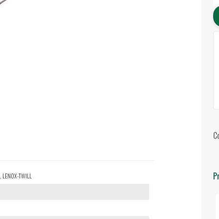
C
P
05, LENOX-TWILL