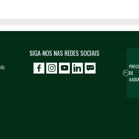
SIGA-NOS NAS REDES SOCIAIS
PRECI
 do
icon-facebook
icon-social02
icon-social03
DE
AJUD