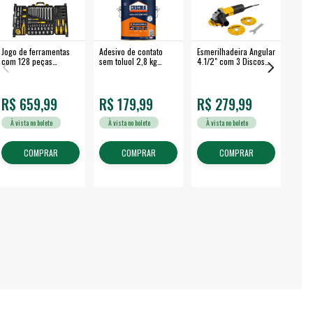
Jogo de ferramentas
Adesivo de contato
Esmerilhadeira Angular
Máqui
com 128 peças
sem toluol 2,8 kg
4.1/2" com 3 Discos
Airle
embalagem fechada -
CASCOLA
650 W EAV 650 -
350B
VONDER
VONDER
R$ 659,99
R$ 179,99
R$ 279,99
R$
À vista no boleto
À vista no boleto
À vista no boleto
À v
COMPRAR
COMPRAR
COMPRAR