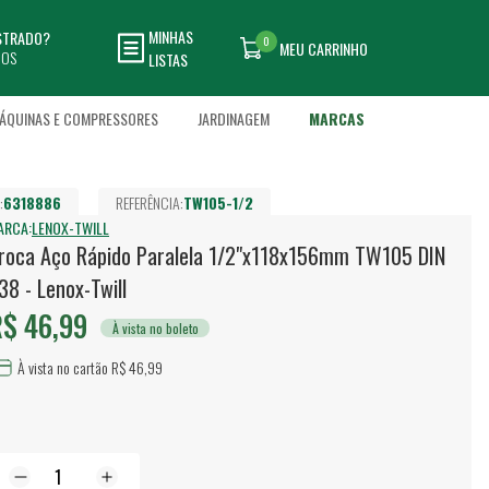
MINHAS
ASTRADO?
0
MEU CARRINHO
DOS
LISTAS
ÁQUINAS E COMPRESSORES
JARDINAGEM
MARCAS
:
6318886
REFERÊNCIA:
TW105-1/2
ARCA:
LENOX-TWILL
roca Aço Rápido Paralela 1/2"x118x156mm TW105 DIN
38 - Lenox-Twill
$ 46,99
À vista no boleto
À vista no cartão R$ 46,99