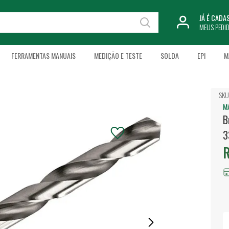
JÁ É CAD
MEUS PEDI
FERRAMENTAS MANUAIS
MEDIÇÃO E TESTE
SOLDA
EPI
M
SKU
M
B
3
R