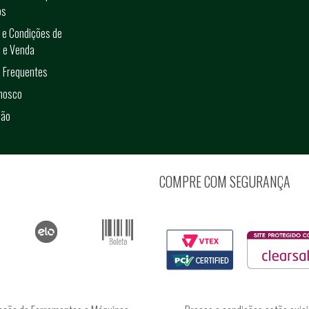
os
 e Condições de
 e Venda
 Frequentes
onosco
ção
COMPRE COM SEGURANÇA