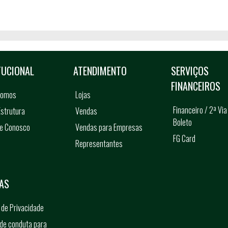
TUCIONAL
ATENDIMENTO
SERVIÇOS
FINANCEIROS
somos
Lojas
Financeiro / 2ª Via
strutura
Vendas
Boleto
he Conosco
Vendas para Empresas
FG Card
Representantes
s
AS
a de Privacidade
de conduta para