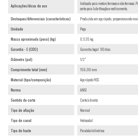
Indicada para metais ferrosos e não ferrosos. 
Aplicações/dicas de uso
corte para lubrificação e resfriamento.
Destaques/diferenciais (características)
Produzida em aço rápido, proporcionando maior
Unidade
Peça
Massa aproximada (peso) (kg)
0,535 kg
Garantia - E (CDC)
Garantia legal: 90 dias
Diâmetro (pol)
1/2"
Comprimento total (mm)
156,00 mm
Material (tipo/composição)
Aço rápido HSS
Norma
ANSI
Sentido de corte
Corte à direita
Tipo de afiação
Normal
Tipo de canal
Helicoidal
Tipo de haste
Paralela/cilíndrica