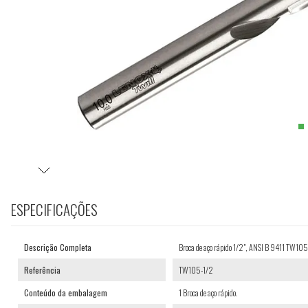
ESPECIFICAÇÕES
Descrição Completa
Broca de aço rápido 1/2", ANSI B 9411 TW1
Referência
TW105-1/2
Conteúdo da embalagem
1 Broca de aço rápido.