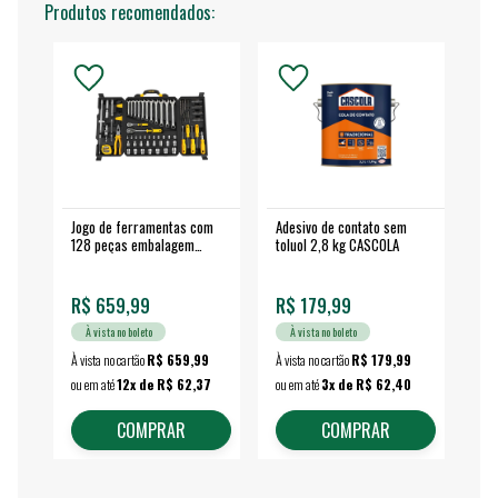
Produtos recomendados:
Jogo de ferramentas com
Adesivo de contato sem
Esm
128 peças embalagem
toluol 2,8 kg CASCOLA
4.
fechada - VONDER
EA
R$ 659,99
R$ 179,99
R$
À vista no boleto
À vista no boleto
À vista no cartão
R$ 659,99
À vista no cartão
R$ 179,99
À vi
ou em até
12x de R$ 62,37
ou em até
3x de R$ 62,40
ou 
COMPRAR
COMPRAR