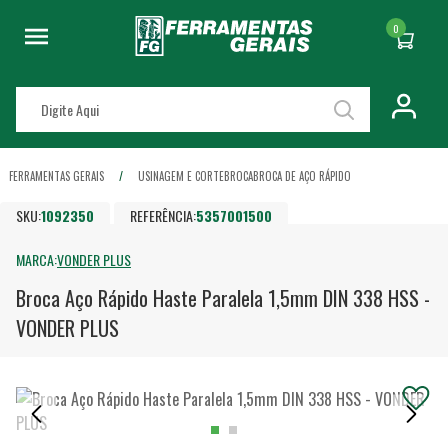
0
FERRAMENTAS GERAIS
USINAGEM E CORTE
BROCA
BROCA DE AÇO RÁPIDO
SKU:
1092350
REFERÊNCIA:
5357001500
MARCA:
VONDER PLUS
Broca Aço Rápido Haste Paralela 1,5mm DIN 338 HSS -
VONDER PLUS