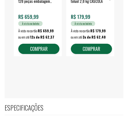
128 peças embalagem
toluol 2,8 kg CASCOLA
4.
fechada - VONDER
EA
R$ 659,99
R$ 179,99
R$
À vista no boleto
À vista no boleto
À vista no cartão
R$ 659,99
À vista no cartão
R$ 179,99
À vi
ou em até
12x de R$ 62,37
ou em até
3x de R$ 62,40
ou 
COMPRAR
COMPRAR
ESPECIFICAÇÕES