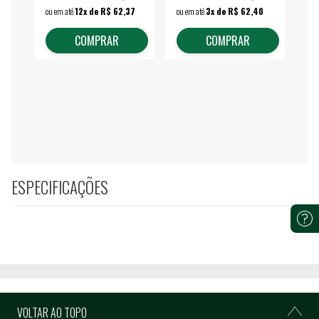
ou em até
12x de R$ 62,37
ou em até
3x de R$ 62,40
ou 
COMPRAR
COMPRAR
ESPECIFICAÇÕES
VOLTAR AO TOPO