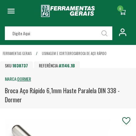
0
FERRAMENTAS GERAIS
USINAGEM E CORTE
BROCA
BROCA DE AÇO RÁPIDO
SKU:
1038737
REFERÊNCIA:
A1146.1B
MARCA:
DORMER
Broca Aço Rápido 6,1mm Haste Paralela DIN 338 -
Dormer