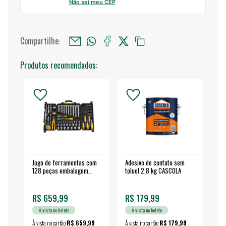
Não sei meu CEP
Compartilhe:
Produtos recomendados:
Jogo de ferramentas com
Adesivo de contato sem
Esm
128 peças embalagem
toluol 2,8 kg CASCOLA
4.
fechada - VONDER
EA
R$ 659,99
R$ 179,99
R$
À vista no boleto
À vista no boleto
À vista no cartão
R$ 659,99
À vista no cartão
R$ 179,99
À vi