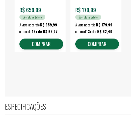
R$ 659,99
R$ 179,99
R$
À vista no boleto
À vista no boleto
À vista no cartão
R$ 659,99
À vista no cartão
R$ 179,99
À vi
ou em até
12x de R$ 62,37
ou em até
3x de R$ 62,40
ou 
COMPRAR
COMPRAR
ESPECIFICAÇÕES