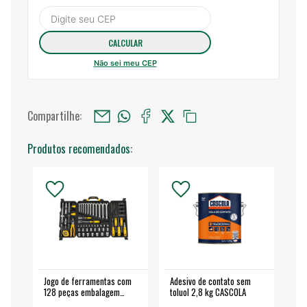
Não sei meu CEP
Compartilhe:
Produtos recomendados:
Jogo de ferramentas com
Adesivo de contato sem
Esm
128 peças embalagem
toluol 2,8 kg CASCOLA
4.
fechada - VONDER
EA