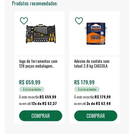
Produtos recomendados:
Jogo de ferramentas com
Adesivo de contato sem
Esm
128 peças embalagem
toluol 2,8 kg CASCOLA
4.
fechada - VONDER
EA
R$ 659,99
R$ 179,99
R$
À vista no boleto
À vista no boleto
À vista no cartão
R$ 659,99
À vista no cartão
R$ 179,99
À vi
ou em até
12x de R$ 62,37
ou em até
3x de R$ 62,40
ou 
COMPRAR
COMPRAR