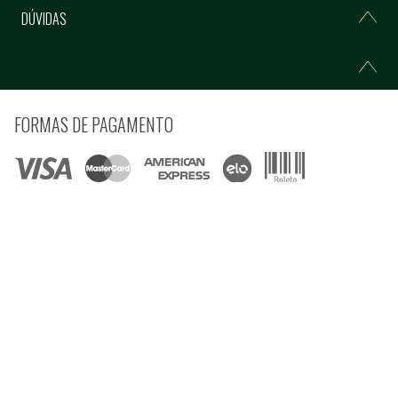
DÚVIDAS
FORMAS DE PAGAMENTO
COMPRE COM SEGURANÇA
© Copyright 2021 Ferramentas Gerais Comércio e Importação de Ferramentas e
Máquinas LTDA - Todos direitos reservados.
Rua Voluntários da Pátria, 3223 CEP: 90230-901 - Porto Alegre - RS CNPJ:
92.664.028/0001-41