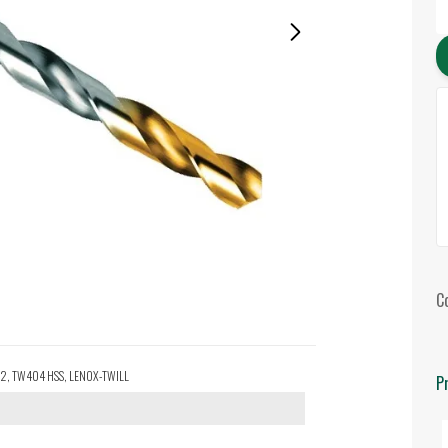
C
CM2, TW404 HSS, LENOX-TWILL
P