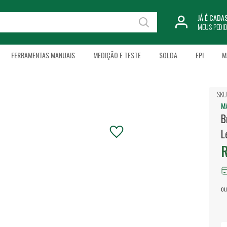
JÁ É CAD
MEUS PEDI
FERRAMENTAS MANUAIS
MEDIÇÃO E TESTE
SOLDA
EPI
M
SKU
M
B
L
R
ou