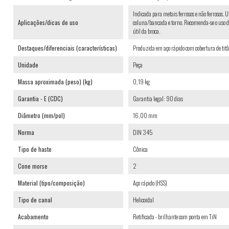
Indicada para metais ferrosos e não ferrosos.
Aplicações/dicas de uso
coluna/bancada e torno. Recomenda-se o uso de
útil da broca.
Destaques/diferenciais (características)
Produzida em aço rápido com cobertura de titâ
Unidade
Peça
Massa aproximada (peso) (kg)
0,19 kg
Garantia - E (CDC)
Garantia legal: 90 dias
Diâmetro (mm/pol)
16,00 mm
Norma
DIN 345
Tipo de haste
Cônica
Cone morse
2
Material (tipo/composição)
Aço rápido (HSS)
Tipo de canal
Helicoidal
Acabamento
Retificada - brilhante com ponta em TiN