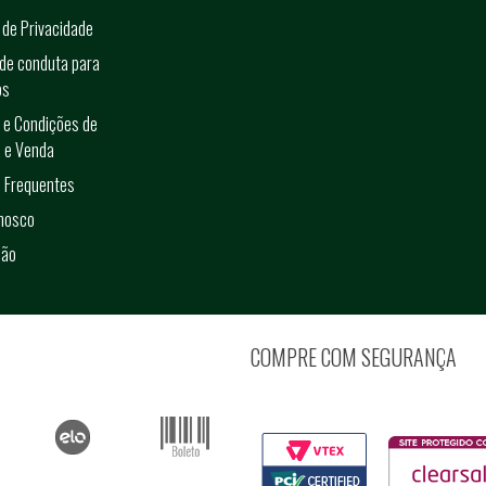
a de Privacidade
de conduta para
os
 e Condições de
 e Venda
 Frequentes
onosco
ção
COMPRE COM SEGURANÇA