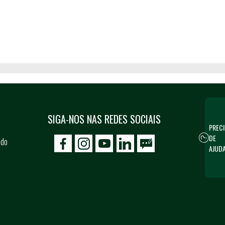
SIGA-NOS NAS REDES SOCIAIS
PRECI
DE
 do
icon-facebook
icon-social02
icon-social03
AJUD