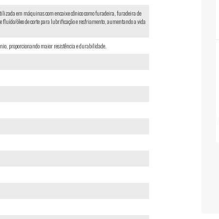
 Utilizada em máquinas com encaixe cônico como furadeira, furadeira de
 fluído/óleo de corte para lubrificação e resfriamento, aumentando a vida
nio, proporcionando maior resistência e durabilidade.