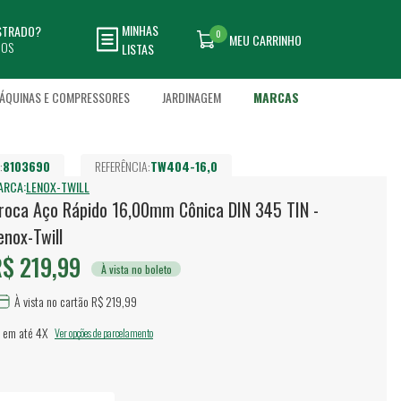
MINHAS
ASTRADO?
0
MEU CARRINHO
DOS
LISTAS
ÁQUINAS E COMPRESSORES
JARDINAGEM
MARCAS
:
8103690
REFERÊNCIA:
TW404-16,0
ARCA:
LENOX-TWILL
roca Aço Rápido 16,00mm Cônica DIN 345 TIN -
enox-Twill
$ 219,99
À vista no boleto
À vista no cartão R$ 219,99
 em até
4X
Ver opções de parcelamento