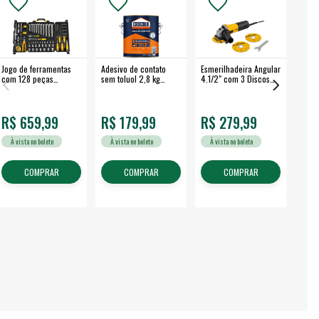
Jogo de ferramentas
Adesivo de contato
Esmerilhadeira Angular
Máqui
com 128 peças
sem toluol 2,8 kg
4.1/2" com 3 Discos
Airle
embalagem fechada -
CASCOLA
650 W EAV 650 -
350B
VONDER
VONDER
R$ 659,99
R$ 179,99
R$ 279,99
R$
À vista no boleto
À vista no boleto
À vista no boleto
À v
COMPRAR
COMPRAR
COMPRAR