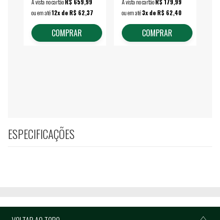
À vista no cartão
R$ 659,99
À vista no cartão
R$ 179,99
À vi
ou em até
12x de R$ 62,37
ou em até
3x de R$ 62,40
ou 
COMPRAR
COMPRAR
ESPECIFICAÇÕES