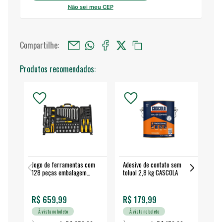
Não sei meu CEP
Compartilhe:
Produtos recomendados:
Jogo de ferramentas com
Adesivo de contato sem
Esm
128 peças embalagem
toluol 2,8 kg CASCOLA
4.
fechada - VONDER
EA
R$ 659,99
R$ 179,99
R$
À vista no boleto
À vista no boleto