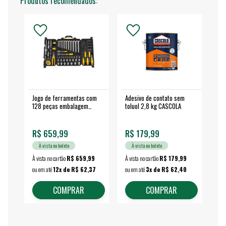
Produtos recomendados:
Jogo de ferramentas com
Adesivo de contato sem
Esm
128 peças embalagem
toluol 2,8 kg CASCOLA
4.
fechada - VONDER
EA
R$ 659,99
R$ 179,99
R$
À vista no boleto
À vista no boleto
À vista no cartão
R$ 659,99
À vista no cartão
R$ 179,99
À vi
ou em até
12x de R$ 62,37
ou em até
3x de R$ 62,40
ou 
COMPRAR
COMPRAR