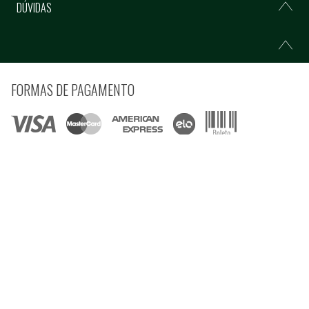
DÚVIDAS
FORMAS DE PAGAMENTO
COMPRE COM SEGURANÇA
© Copyright 2021 Ferramentas Gerais Comércio e Importação de Ferramentas e
Máquinas LTDA - Todos direitos reservados.
Rua Voluntários da Pátria, 3223 CEP: 90230-901 - Porto Alegre - RS CNPJ:
92.664.028/0001-41