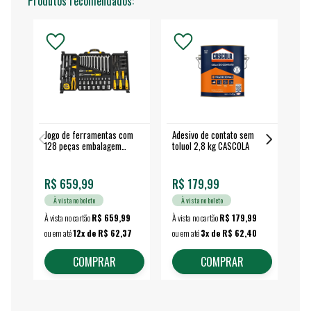
Produtos recomendados:
Jogo de ferramentas com
Adesivo de contato sem
Esm
128 peças embalagem
toluol 2,8 kg CASCOLA
4.
fechada - VONDER
EA
R$ 659,99
R$ 179,99
R$
À vista no boleto
À vista no boleto
À vista no cartão
R$ 659,99
À vista no cartão
R$ 179,99
À vi
ou em até
12x de R$ 62,37
ou em até
3x de R$ 62,40
ou 
COMPRAR
COMPRAR