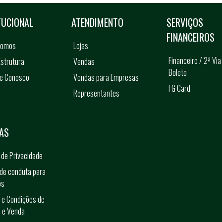
TUCIONAL
ATENDIMENTO
SERVIÇOS
FINANCEIROS
somos
Lojas
Financeiro / 2ª Via
strutura
Vendas
Boleto
he Conosco
Vendas para Empresas
FG Card
Representantes
s
AS
a de Privacidade
de conduta para
os
 e Condições de
 e Venda