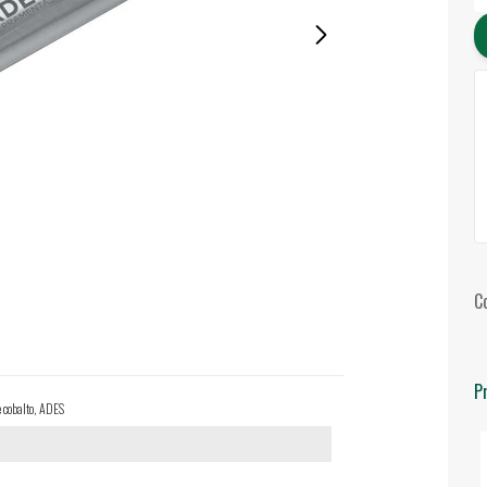
C
P
e cobalto, ADES