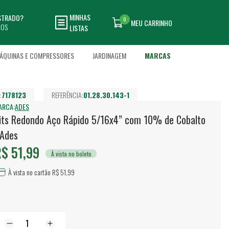
MINHAS
ASTRADO?
0
MEU CARRINHO
DOS
LISTAS
ÁQUINAS E COMPRESSORES
JARDINAGEM
MARCAS
:
7178123
REFERÊNCIA:
01.28.30.143-1
ARCA:
ADES
its Redondo Aço Rápido 5/16x4” com 10% de Cobalto
 Ades
$ 51,99
À vista no boleto
À vista no cartão R$ 51,99