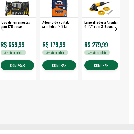
Jogo de ferramentas
Adesivo de contato
Esmerilhadeira Angular
Máqui
com 128 peças
sem toluol 2,8 kg
4.1/2" com 3 Discos
Airle
embalagem fechada -
CASCOLA
650 W EAV 650 -
350B
VONDER
VONDER
R$ 659,99
R$ 179,99
R$ 279,99
R$
À vista no boleto
À vista no boleto
À vista no boleto
À v
COMPRAR
COMPRAR
COMPRAR