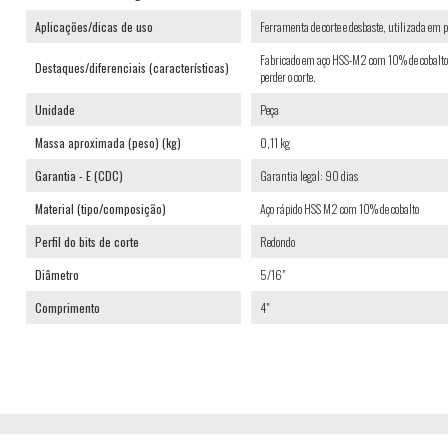
Aplicações/dicas de uso
Ferramenta de corte e desbaste, utilizada em p
Fabricado em aço HSS-M2 com 10% de cobalto, 
Destaques/diferenciais (características)
perder o corte.
Unidade
Peça
Massa aproximada (peso) (kg)
0,11 kg
Garantia - E (CDC)
Garantia legal: 90 dias
Material (tipo/composição)
Aço rápido HSS M2 com 10% de cobalto
Perfil do bits de corte
Redondo
Diâmetro
5/16"
Comprimento
4"