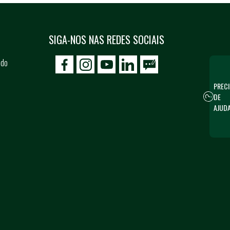
SIGA-NOS NAS REDES SOCIAIS
 do
icon-facebook
icon-social02
icon-social03
PRECI
DE
AJUD