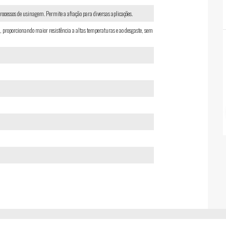
rocessos de usinagem. Permite a afiação para diversas aplicações.
proporcionando maior resistência a altas temperaturas e ao desgaste, sem