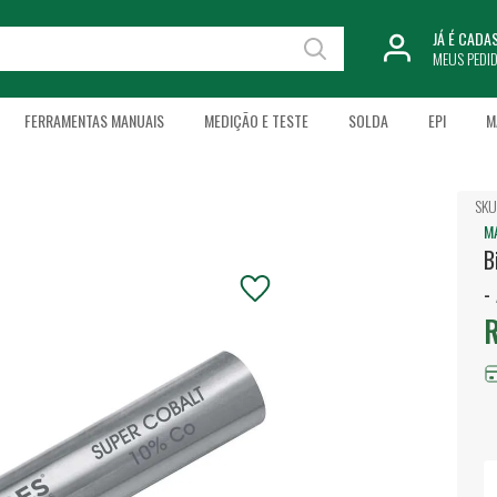
JÁ É CAD
MEUS PEDI
FERRAMENTAS MANUAIS
MEDIÇÃO E TESTE
SOLDA
EPI
M
SKU
M
B
-
R