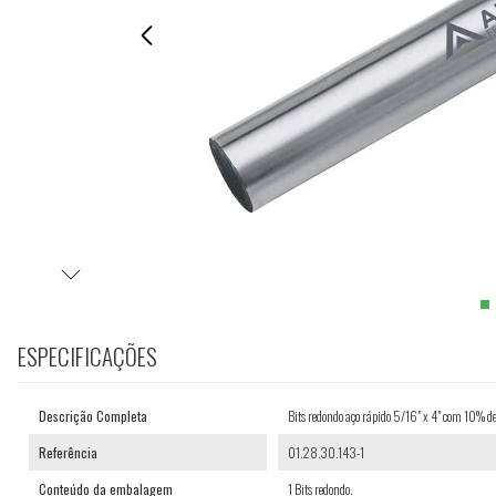
ESPECIFICAÇÕES
Descrição Completa
Bits redondo aço rápido 5/16" x 4" com 10% d
Referência
01.28.30.143-1
Conteúdo da embalagem
1 Bits redondo.