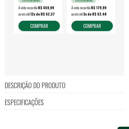
À vista no boleto
À vista no boleto
À vista no cartão
R$ 659,99
À vista no cartão
R$ 179,99
À vi
ou em até
12x de R$ 62,37
ou em até
3x de R$ 62,40
ou 
COMPRAR
COMPRAR
DESCRIÇÃO DO PRODUTO
ESPECIFICAÇÕES