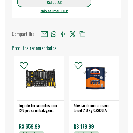
Não sei meu CEP
Compartilhe:
Produtos recomendados:
Jogo de ferramentas com
Adesivo de contato sem
Esm
128 peças embalagem
toluol 2,8 kg CASCOLA
4.
fechada - VONDER
EA
R$ 659,99
R$ 179,99
R$