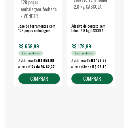
Jogo de ferramentas com
Adesivo de contato sem
Esm
128 peças embalagem
toluol 2,8 kg CASCOLA
4.
fechada - VONDER
EA
R$ 659,99
R$ 179,99
R$
À vista no boleto
À vista no boleto
À vista no cartão
R$ 659,99
À vista no cartão
R$ 179,99
À vi
ou em até
12x de R$ 62,37
ou em até
3x de R$ 62,40
ou 
COMPRAR
COMPRAR