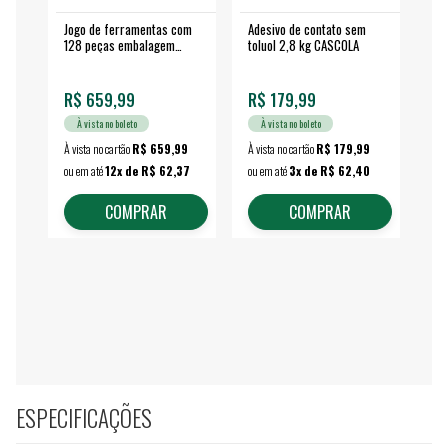
Jogo de ferramentas com
Adesivo de contato sem
Esm
128 peças embalagem
toluol 2,8 kg CASCOLA
4.
fechada - VONDER
EA
R$ 659,99
R$ 179,99
R$
À vista no boleto
À vista no boleto
À vista no cartão
R$ 659,99
À vista no cartão
R$ 179,99
À vi
ou em até
12x de R$ 62,37
ou em até
3x de R$ 62,40
ou 
COMPRAR
COMPRAR
ESPECIFICAÇÕES