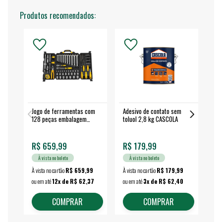
Produtos recomendados:
Jogo de ferramentas com
Adesivo de contato sem
Esm
128 peças embalagem
toluol 2,8 kg CASCOLA
4.
fechada - VONDER
EA
R$ 659,99
R$ 179,99
R$
À vista no boleto
À vista no boleto
À vista no cartão
R$ 659,99
À vista no cartão
R$ 179,99
À vi
ou em até
12x de R$ 62,37
ou em até
3x de R$ 62,40
ou 
COMPRAR
COMPRAR