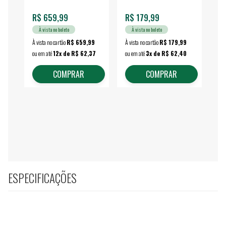
R$ 659,99
R$ 179,99
R$
À vista no boleto
À vista no boleto
À vista no cartão
R$ 659,99
À vista no cartão
R$ 179,99
À vi
ou em até
12x de R$ 62,37
ou em até
3x de R$ 62,40
ou 
COMPRAR
COMPRAR
ESPECIFICAÇÕES