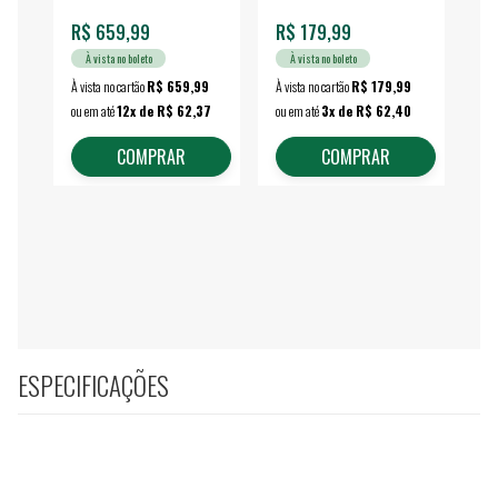
R$ 659,99
R$ 179,99
R$
À vista no boleto
À vista no boleto
À vista no cartão
R$ 659,99
À vista no cartão
R$ 179,99
À vi
ou em até
12x de R$ 62,37
ou em até
3x de R$ 62,40
ou 
COMPRAR
COMPRAR
ESPECIFICAÇÕES