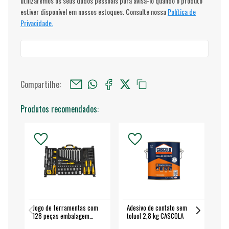
utilizaremos os seus dados pessoais para avisá-lo quando o produto
estiver disponível em nossos estoques. Consulte nossa
Política de
Privacidade.
Compartilhe:
Produtos recomendados:
Jogo de ferramentas com
Adesivo de contato sem
Esm
128 peças embalagem
toluol 2,8 kg CASCOLA
4.
fechada - VONDER
EA