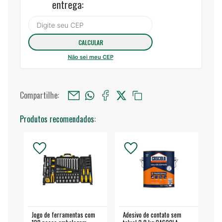
entrega:
Não sei meu CEP
Compartilhe:
Produtos recomendados:
Jogo de ferramentas com
Adesivo de contato sem
Esm