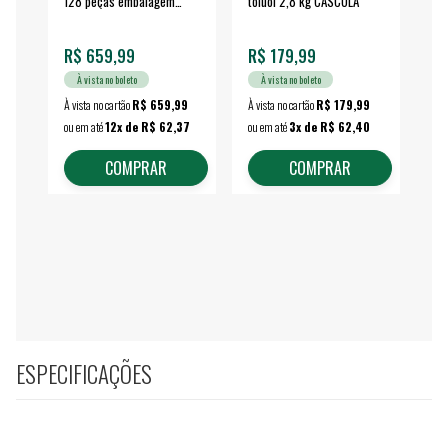
128 peças embalagem
toluol 2,8 kg CASCOLA
4.
fechada - VONDER
EA
R$ 659,99
R$ 179,99
R$
À vista no boleto
À vista no boleto
À vista no cartão
R$ 659,99
À vista no cartão
R$ 179,99
À vi
ou em até
12x de R$ 62,37
ou em até
3x de R$ 62,40
ou 
COMPRAR
COMPRAR
ESPECIFICAÇÕES