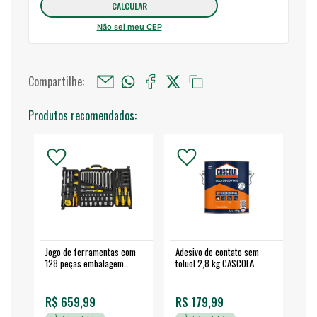
Não sei meu CEP
Compartilhe:
Produtos recomendados:
Jogo de ferramentas com
Adesivo de contato sem
Esm
128 peças embalagem
toluol 2,8 kg CASCOLA
4.
fechada - VONDER
EA
R$ 659,99
R$ 179,99
R$