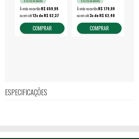
À vista no boleto
À vista no boleto
À vista no cartão
R$ 659,99
À vista no cartão
R$ 179,99
À vi
ou em até
12x de R$ 62,37
ou em até
3x de R$ 62,40
ou 
COMPRAR
COMPRAR
ESPECIFICAÇÕES