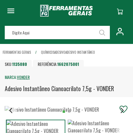
FERRAMENTAS GERAIS
QUÍMICOS
ADESIVO
ADESIVO INSTANTÂNEO
SKU:
1135080
REFERÊNCIA:
1662075001
MARCA:
VONDER
Adesivo Instantâneo Cianoacrilato 7,5g - VONDER