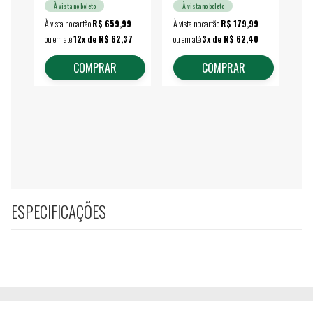
À vista no boleto
À vista no boleto
À vista no cartão
R$ 659,99
À vista no cartão
R$ 179,99
À vi
ou em até
12x de R$ 62,37
ou em até
3x de R$ 62,40
ou 
COMPRAR
COMPRAR
ESPECIFICAÇÕES