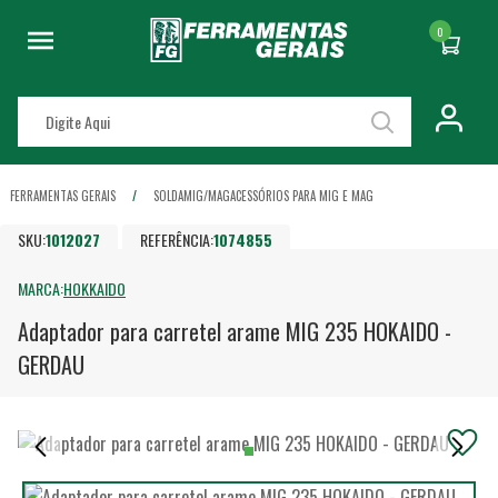
0
FERRAMENTAS GERAIS
SOLDA
MIG/MAG
ACESSÓRIOS PARA MIG E MAG
SKU:
1012027
REFERÊNCIA:
1074855
MARCA:
HOKKAIDO
Adaptador para carretel arame MIG 235 HOKAIDO -
GERDAU