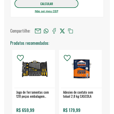
Não sei meu CEP
Compartilhe:
Produtos recomendados:
Jogo de ferramentas com
Adesivo de contato sem
Esm
128 peças embalagem
toluol 2,8 kg CASCOLA
4.
fechada - VONDER
EA
R$ 659,99
R$ 179,99
R$