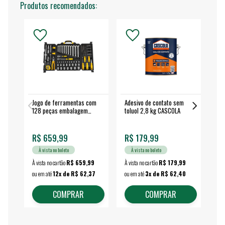
Produtos recomendados:
Jogo de ferramentas com
Adesivo de contato sem
Esm
128 peças embalagem
toluol 2,8 kg CASCOLA
4.
fechada - VONDER
EA
R$ 659,99
R$ 179,99
R$
À vista no boleto
À vista no boleto
À vista no cartão
R$ 659,99
À vista no cartão
R$ 179,99
À vi
ou em até
12x de R$ 62,37
ou em até
3x de R$ 62,40
ou 
COMPRAR
COMPRAR