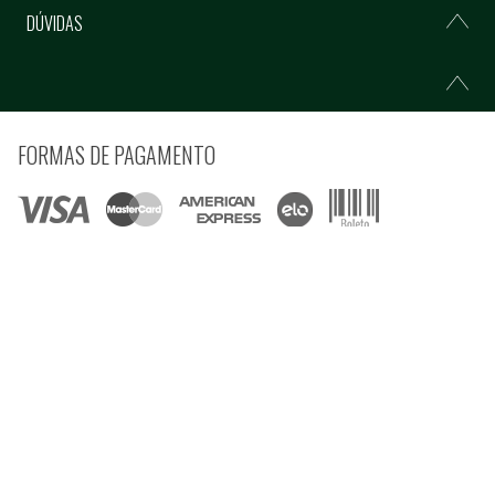
DÚVIDAS
FORMAS DE PAGAMENTO
COMPRE COM SEGURANÇA
© Copyright 2021 Ferramentas Gerais Comércio e Importação de Ferramentas e
Máquinas LTDA - Todos direitos reservados.
Rua Voluntários da Pátria, 3223 CEP: 90230-901 - Porto Alegre - RS CNPJ:
92.664.028/0001-41