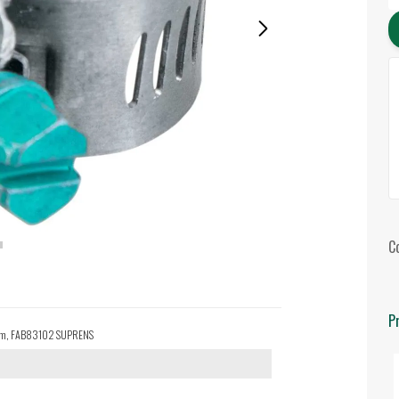
C
P
2 mm, FAB83102 SUPRENS