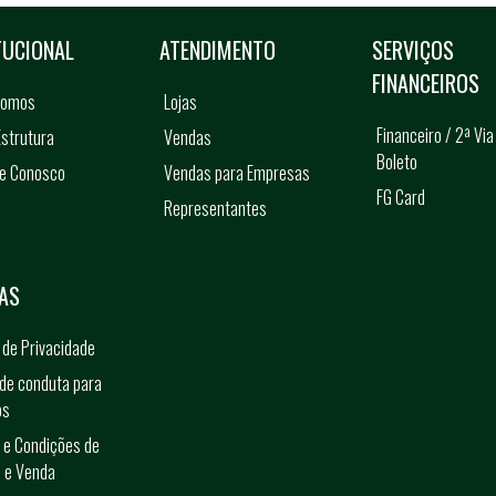
TUCIONAL
ATENDIMENTO
SERVIÇOS
FINANCEIROS
somos
Lojas
Financeiro / 2ª Via
strutura
Vendas
Boleto
he Conosco
Vendas para Empresas
FG Card
Representantes
s
AS
a de Privacidade
de conduta para
os
 e Condições de
 e Venda