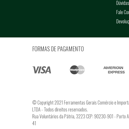
Dúvidas
Fale C
Devolu
FORMAS DE PAGAMENTO
© Copyright 2021 Ferramentas Gerais Comércio e Import
LTDA - Todos direitos reservados.
Rua Voluntários da Pátria, 3223 CEP: 90230-901 - Porto 
41