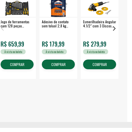
Jogo de ferramentas
Adesivo de contato
Esmerilhadeira Angular
Máqui
com 128 peças
sem toluol 2,8 kg
4.1/2" com 3 Discos
Airle
embalagem fechada -
CASCOLA
650 W EAV 650 -
350B
VONDER
VONDER
R$ 659,99
R$ 179,99
R$ 279,99
R$
À vista no boleto
À vista no boleto
À vista no boleto
À v
COMPRAR
COMPRAR
COMPRAR