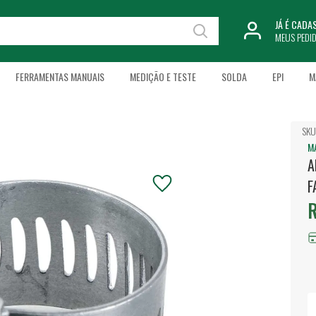
JÁ É CAD
MEUS PEDI
FERRAMENTAS MANUAIS
MEDIÇÃO E TESTE
SOLDA
EPI
M
SKU
M
A
F
R