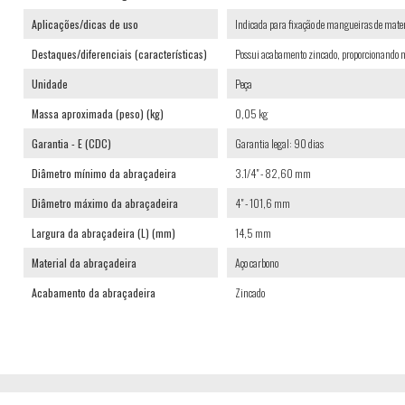
Aplicações/dicas de uso
Indicada para fixação de mangueiras de mater
Destaques/diferenciais (características)
Possui acabamento zincado, proporcionando ma
Unidade
Peça
Massa aproximada (peso) (kg)
0,05 kg
Garantia - E (CDC)
Garantia legal: 90 dias
Diâmetro mínimo da abraçadeira
3.1/4" - 82,60 mm
Diâmetro máximo da abraçadeira
4" - 101,6 mm
Largura da abraçadeira (L) (mm)
14,5 mm
Material da abraçadeira
Aço carbono
Acabamento da abraçadeira
Zincado