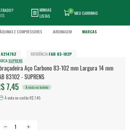
MINHAS
ASTRADO?
0
MEU CARRINHO
DOS
LISTAS
ÁQUINAS E COMPRESSORES
JARDINAGEM
MARCAS
:
6214762
REFERÊNCIA:
FAB 83-102P
ARCA:
SUPRENS
braçadeira Aço Carbono 83-102 mm Largura 14 mm
AB 83102 - SUPRENS
$ 7,45
À vista no boleto
À vista no cartão R$ 7,45