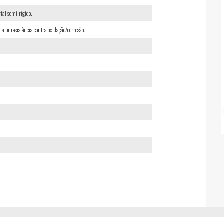
ial semi-rígido.
ior resistência contra oxidação/corrosão.