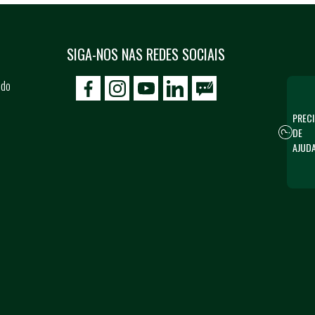
SIGA-NOS NAS REDES SOCIAIS
 do
icon-facebook
icon-social02
icon-social03
PRECI
DE
AJUD