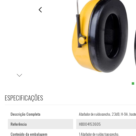
ESPECIFICAÇÕES
Descrição Completa
Abafador de ruído concha, 23dB, H-9A ,h
Referência
HB004153605
Conteúdo da embalagem
1 Abafador de ruídos tipo concha.