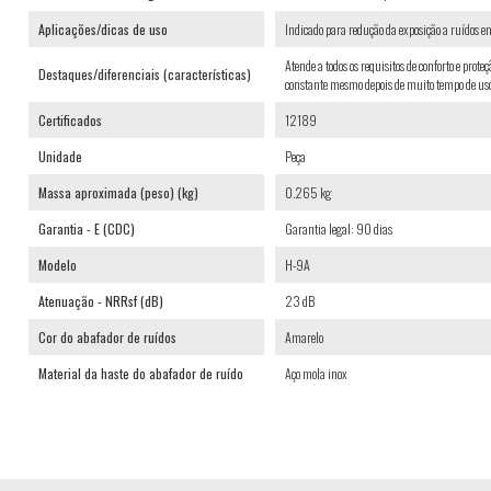
Aplicações/dicas de uso
Indicado para redução da exposição a ruídos em
Atende a todos os requisitos de conforto e pro
Destaques/diferenciais (características)
constante mesmo depois de muito tempo de uso
Certificados
12189
Unidade
Peça
Massa aproximada (peso) (kg)
0.265 kg
Garantia - E (CDC)
Garantia legal: 90 dias
Modelo
H-9A
Atenuação - NRRsf (dB)
23 dB
Cor do abafador de ruídos
Amarelo
Material da haste do abafador de ruído
Aço mola inox