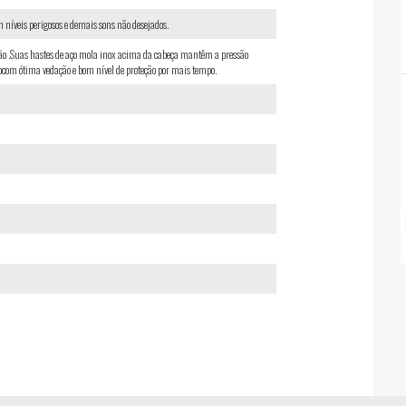
 níveis perigosos e demais sons não desejados.
teção .Suas hastes de aço mola inox acima da cabeça mantêm a pressão
com ótima vedação e bom nível de proteção por mais tempo.