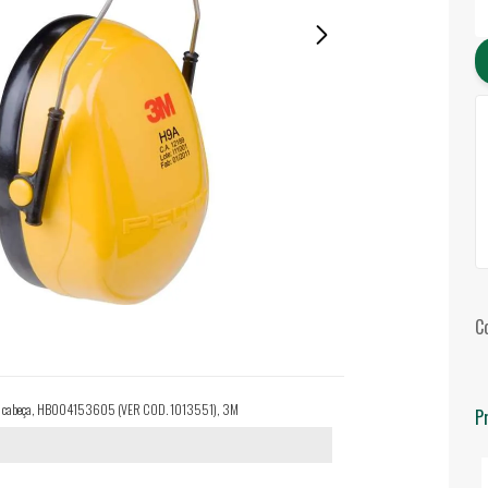
C
aste cabeça, HB004153605 (VER COD. 1013551), 3M
P