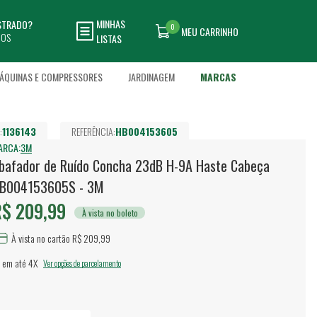
MINHAS
ASTRADO?
0
MEU CARRINHO
DOS
LISTAS
ÁQUINAS E COMPRESSORES
JARDINAGEM
MARCAS
:
1136143
REFERÊNCIA:
HB004153605
ARCA:
3M
bafador de Ruído Concha 23dB H-9A Haste Cabeça
B004153605S - 3M
$ 209,99
À vista no boleto
À vista no cartão R$ 209,99
 em até
4X
Ver opções de parcelamento