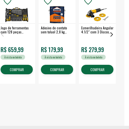
Jogo de ferramentas
Adesivo de contato
Esmerilhadeira Angular
Máqui
com 128 peças
sem toluol 2,8 kg
4.1/2" com 3 Discos
Airle
embalagem fechada -
CASCOLA
650 W EAV 650 -
350B
VONDER
VONDER
R$ 659,99
R$ 179,99
R$ 279,99
R$
À vista no boleto
À vista no boleto
À vista no boleto
À v
COMPRAR
COMPRAR
COMPRAR