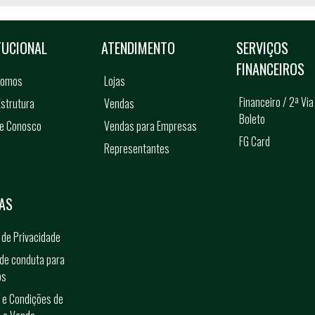
TUCIONAL
ATENDIMENTO
SERVIÇOS
FINANCEIROS
somos
Lojas
Financeiro / 2ª Via
strutura
Vendas
Boleto
he Conosco
Vendas para Empresas
FG Card
Representantes
s
AS
a de Privacidade
de conduta para
os
 e Condições de