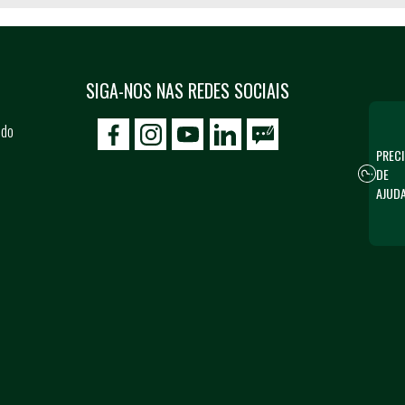
SIGA-NOS NAS REDES SOCIAIS
 do
icon-facebook
icon-social02
icon-social03
PRECI
DE
AJUD