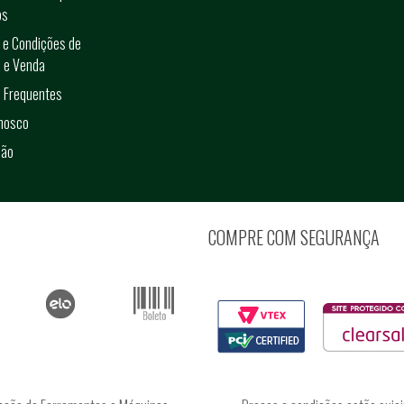
os
 e Condições de
 e Venda
 Frequentes
onosco
ção
COMPRE COM SEGURANÇA