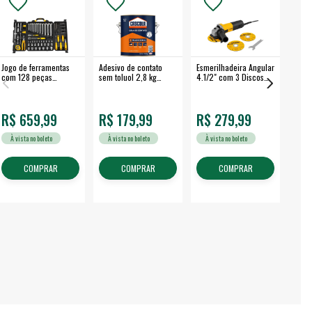
Jogo de ferramentas
Adesivo de contato
Esmerilhadeira Angular
Máqui
com 128 peças
sem toluol 2,8 kg
4.1/2" com 3 Discos
Airle
embalagem fechada -
CASCOLA
650 W EAV 650 -
350B
VONDER
VONDER
R$ 659,99
R$ 179,99
R$ 279,99
R$
À vista no boleto
À vista no boleto
À vista no boleto
À v
COMPRAR
COMPRAR
COMPRAR