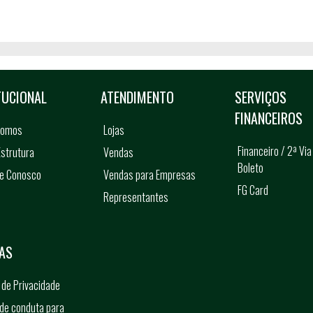
TUCIONAL
ATENDIMENTO
SERVIÇOS
FINANCEIROS
somos
Lojas
Financeiro / 2ª Via
strutura
Vendas
Boleto
he Conosco
Vendas para Empresas
FG Card
Representantes
s
AS
a de Privacidade
de conduta para