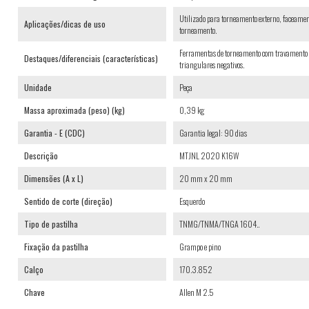
Utilizado para torneamento externo, faceamen
Aplicações/dicas de uso
torneamento.
Ferramentas de torneamento com travamento 
Destaques/diferenciais (características)
triangulares negativos.
Unidade
Peça
Massa aproximada (peso) (kg)
0,39 kg
Garantia - E (CDC)
Garantia legal: 90 dias
Descrição
MTJNL 2020 K16W
Dimensões (A x L)
20 mm x 20 mm
Sentido de corte (direção)
Esquerdo
Tipo de pastilha
TNMG/TNMA/TNGA 1604..
Fixação da pastilha
Grampo e pino
Calço
170.3.852
Chave
Allen M 2.5