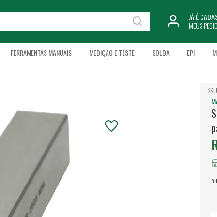
JÁ É CAD
MEUS PEDI
FERRAMENTAS MANUAIS
MEDIÇÃO E TESTE
SOLDA
EPI
M
SKU
M
S
p
R
ou