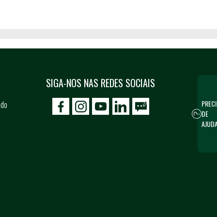
SIGA-NOS NAS REDES SOCIAIS
PRECI
 do
icon-facebook
icon-social02
icon-social03
DE
AJUD