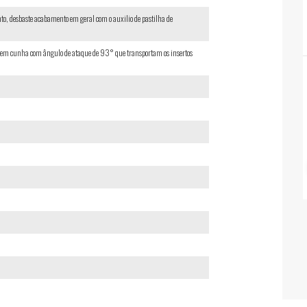
to, desbaste acabamento em geral com o auxilio de pastilha de
em cunha com ângulo de ataque de 93° que transportam os insertos