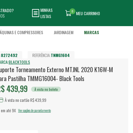
MINHAS
ASTRADO?
0
MEU CARRINHO
DOS
LISTAS
ÁQUINAS E COMPRESSORES
JARDINAGEM
MARCAS
:
8272492
REFERÊNCIA:
TNMG1604
ARCA:
BLACKTOOLS
uporte Torneamento Externo MTJNL 2020 K16W-M
ara Pastilha TMMG16004- Black Tools
$ 439,99
À vista no boleto
À vista no cartão R$ 439,99
 em até
9X
Ver opções de parcelamento