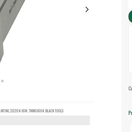
C
tilhas MTJNL 2020 K-16W, TNMG1604, BLACK TOOLS
P