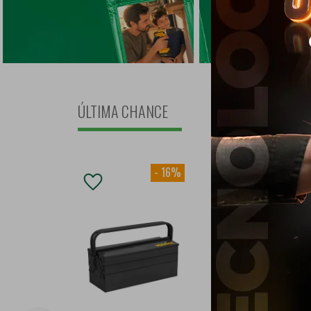
ÚLTIMA CHANCE
-
16
%