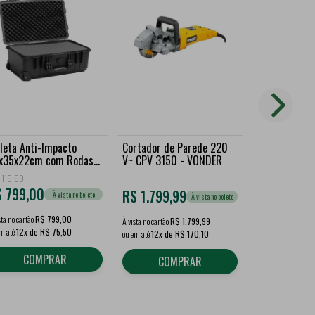
leta Anti-Impacto
Cortador de Parede 220
Martelo Rom
x35x22cm com Rodas
V~ CPV 3150 - VONDER
Elétrico 1.
I 545 - VONDER
1.119,99
R$
1.298,96
$
799,00
R$
1.249,
R$
1.799,99
À vista no boleto
À vista no boleto
sta no cartão
R$ 799,00
À vista no cartão
R$
À vista no cartão
R$ 1.799,99
em até
12x de R$ 75,50
ou em até
12x de R
ou em até
12x de R$ 170,10
COMPRAR
COM
COMPRAR