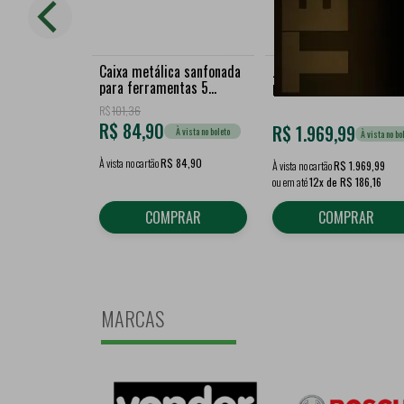
Caixa metálica sanfonada
Jogo de ferramentas 1
para ferramentas 5
peças 5000R 060.370 
gavetas
ROBUST
R$
101,36
50cmx19cmx20cm
R$
84,90
R$
1.969,99
À vista no boleto
VONDER
À vista no bo
À vista no cartão
R$ 84,90
À vista no cartão
R$ 1.969,99
ou em até
12x de R$ 186,16
COMPRAR
COMPRAR
MARCAS