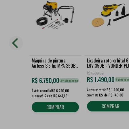
Máquina de pintura
Lixadeira roto-orbital 6
Airless 3,5 hp MPA 350B -
LRV 350B - VONDER PL
VONDER
R$
1.598,92
R$
1.490,00
R$
6.790,00
À vista no bo
À vista no boleto
À vista no cartão
R$ 1.490,00
À vista no cartão
R$ 6.790,00
ou em até
12x de R$ 140,80
ou em até
12x de R$ 641,66
COMPRAR
COMPRAR