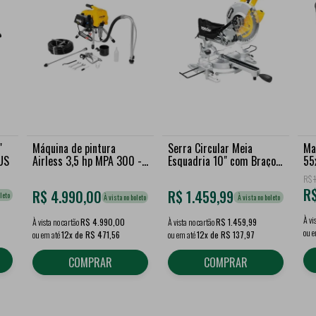
"
Máquina de pintura
Serra Circular Meia
Ma
US
Airless 3,5 hp MPA 300 -
Esquadria 10" com Braço
55
VONDER
Telescópico SEV1810T
MA
R$
R
R$
4.990,00
R$
1.459,99
leto
À vista no boleto
À vista no boleto
À vi
À vista no cartão
R$ 4.990,00
À vista no cartão
R$ 1.459,99
ou 
ou em até
12x de R$ 471,56
ou em até
12x de R$ 137,97
COMPRAR
COMPRAR