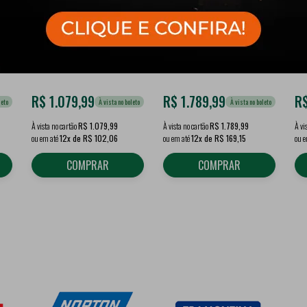
78
Motosserra Mod. 125
Macaco Hidráulico Tipo
Ma
-
40cc Sabre 16" 2T
Jacaré Longo 2T Roda de
Ro
967796401 - Husqvarna
Ferro - VONDER
MP
VO
R$
1.079,99
R$
1.789,99
R
leto
À vista no boleto
À vista no boleto
À vista no cartão
R$ 1.079,99
À vista no cartão
R$ 1.789,99
À vi
ou em até
12x de R$ 102,06
ou em até
12x de R$ 169,15
ou 
COMPRAR
COMPRAR