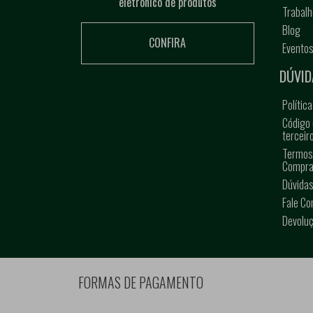
eletrônico de produtos
Trabal
Blog
CONFIRA
Evento
DÚVID
Polític
Código 
terceir
Termos
Compra
Dúvidas
Fale C
Devolu
FORMAS DE PAGAMENTO