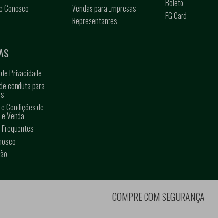
Boleto
he Conosco
Vendas para Empresas
FG Card
Representantes
s
AS
a de Privacidade
de conduta para
os
 e Condições de
 e Venda
 Frequentes
onosco
ção
COMPRE COM SEGURANÇA